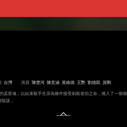
別
台灣
演員
陳楚河
陳意涵
黃維德
王艷
劉德凱
賀剛
一的孟星魂，以結束殺手生涯為條件接受刺殺老伯之命，捲入了一個
陰謀 。