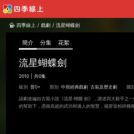
四季線上
/
戲劇
/
流星蝴蝶劍
簡介
分集
花絮
流星蝴蝶劍
2010
共0集
級別
普0+
類別
中視經典戲劇
古裝及歷史劇
國
該劇改編自古龍小說《流星·蝴蝶·劍》，講述四大殺手之
的幫助下，憑藉高超的武功和過人的智慧，揭穿並粉碎種種