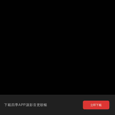
下載四季APP讓影音更順暢
立即下載