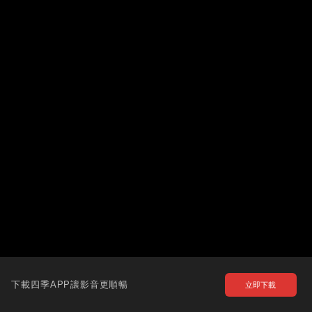
下載四季APP讓影音更順暢
立即下載