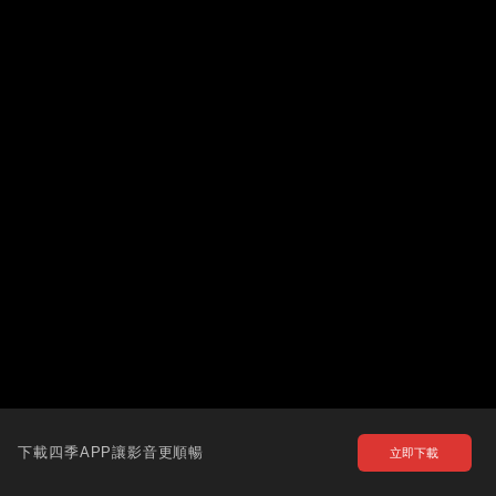
下載四季APP讓影音更順暢
立即下載