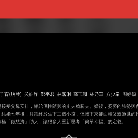
子育(琇琴)
吳皓昇
鄭平君
林嘉俐
高玉珊
林乃華
方少韋
周婷穎
是接受父母安排，嫁給個性隨興的丈夫賴勝夫。婚後，婆婆的強勢與
。結婚七年後，月霞終於生下三個小孩，但接下來卻面臨父親過世的
積極「做慈濟」助人，讓很多人重新思考「簡單幸福」的定義。