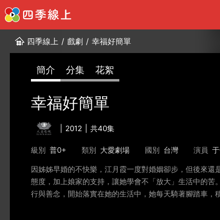
四季線上
/
戲劇
/
幸福好簡單
簡介
分集
花絮
幸福好簡單
2012
共40集
級別
普0+
類別
大愛劇場
國別
台灣
演員
于
因姊姊早婚的不快樂，江月霞一度對婚姻卻步，但後來還
態度，加上娘家的支持，讓她學會不「放大」生活中的苦
行與善念，開始落實在她的生活中，她每天騎著腳踏車，