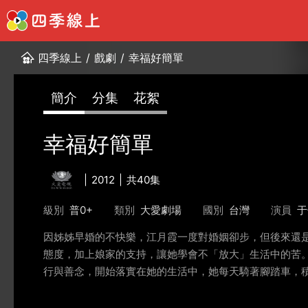
四季線上
/
戲劇
/
幸福好簡單
簡介
分集
花絮
幸福好簡單
2012
共40集
級別
普0+
類別
大愛劇場
國別
台灣
演員
于
因姊姊早婚的不快樂，江月霞一度對婚姻卻步，但後來還
態度，加上娘家的支持，讓她學會不「放大」生活中的苦
行與善念，開始落實在她的生活中，她每天騎著腳踏車，