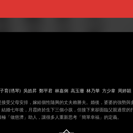
子育(琇琴)
吳皓昇
鄭平君
林嘉俐
高玉珊
林乃華
方少韋
周婷穎
是接受父母安排，嫁給個性隨興的丈夫賴勝夫。婚後，婆婆的強勢與
。結婚七年後，月霞終於生下三個小孩，但接下來卻面臨父親過世的
積極「做慈濟」助人，讓很多人重新思考「簡單幸福」的定義。