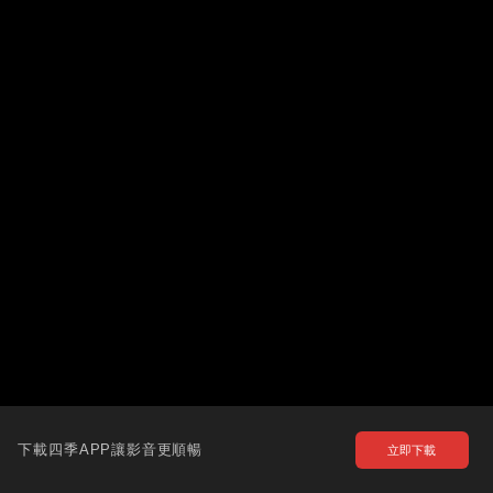
下載四季APP讓影音更順暢
立即下載