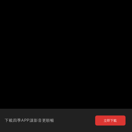
下載四季APP讓影音更順暢
立即下載