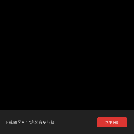
下載四季APP讓影音更順暢
立即下載