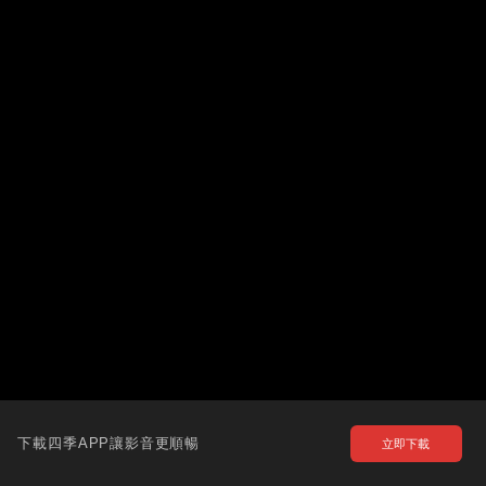
下載四季APP讓影音更順暢
立即下載