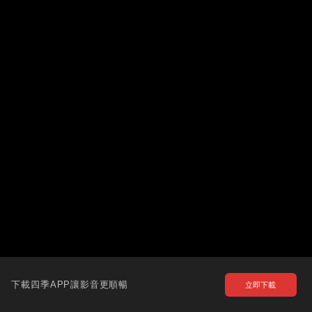
下載四季APP讓影音更順暢
立即下載