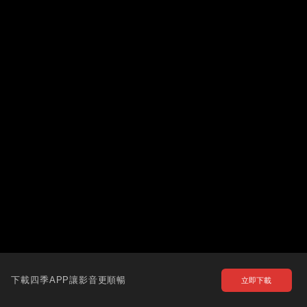
下載四季APP讓影音更順暢
立即下載