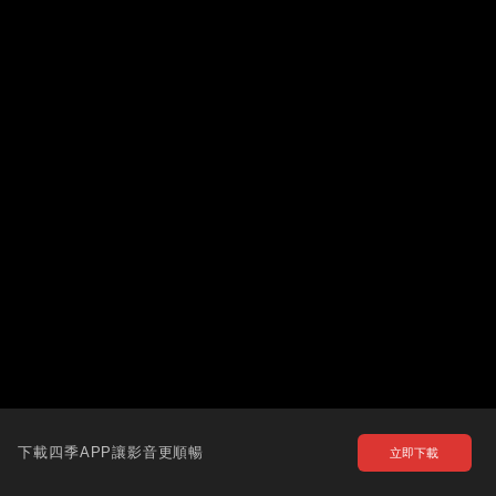
下載四季APP讓影音更順暢
立即下載