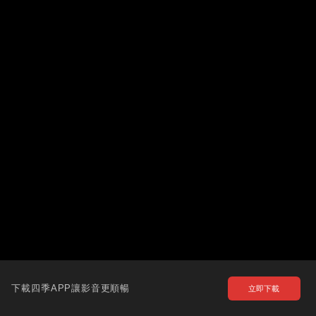
下載四季APP讓影音更順暢
立即下載