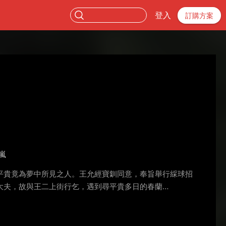
登入
訂購方案
嵐
平貴竟為夢中所見之人。王允經寶釧同意，奉旨舉行綵球招
大夫，故與王二上街行乞，遇到尋平貴多日的春蘭…