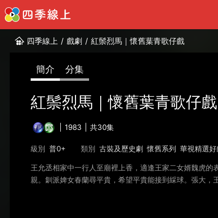
四季線上
/
戲劇
/
紅鬃烈馬｜懷舊葉青歌仔戲
簡介
分集
紅鬃烈馬｜懷舊葉青歌仔戲
1983
共30集
級別
普0+
類別
古裝及歷史劇
懷舊系列
華視精選好
王允丞相家中一行人至廟裡上香，適逢王家二女婿魏虎的
親。釧派婢女春蘭尋平貴，希望平貴能接到綵球。張大，