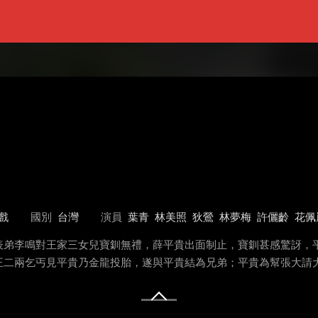
戲
國別
台灣
演員
葉青
林美照
狄鶯
林夢梅
許儷齡
花佩
表弟李鳴對王家三女兒寶釧無禮，薛平貴出面制止，寶釧甚感驚訝，
王二兩乞丐見平貴乃金龍投胎，遂與平貴結為兄弟；平貴為幫張大請