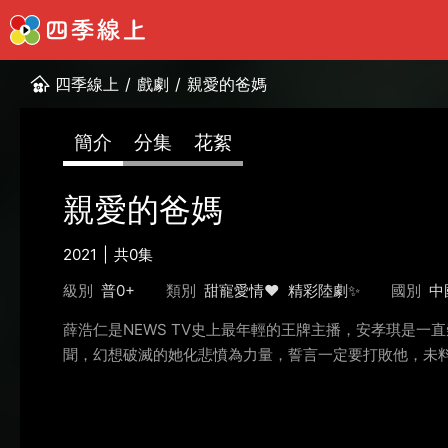
四季線上
/
戲劇
/
親愛的爸媽
簡介
分集
花絮
親愛的爸媽
2021
共0集
級別
普0+
類別
甜寵愛情❤️
精彩陸劇✨
國別
中
薛浩仁是NEWS TV史上最年輕的王牌主播，安孝琪是
聞，幻想破滅的她化悲憤為力量，誓言一定要打敗他，未