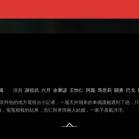
國
演員
謝祖武
六月
余秉諺
王怡仁
阿龐
馬世莉
關勇
巴戈
一直崇拜他的地方電視台小記者，一場天外飛來的車禍讓她遇到了他，
料，冤冤相報的結果，浩仁與孝琪兩人結婚，一家子喜氣洋洋。