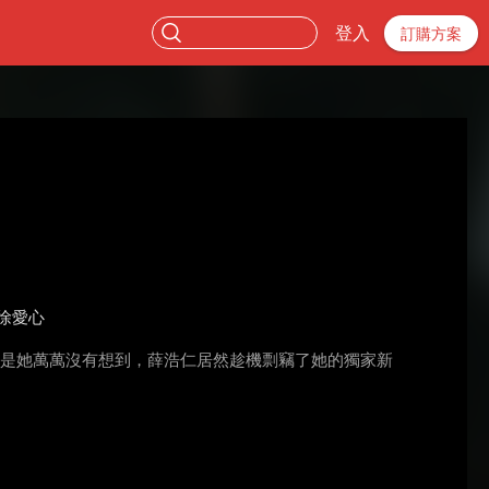
登入
訂購方案
徐愛心
只是她萬萬沒有想到，薛浩仁居然趁機剽竊了她的獨家新