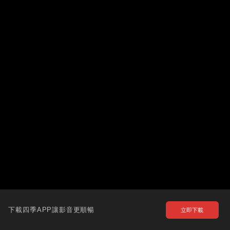
下載四季APP讓影音更順暢
立即下載