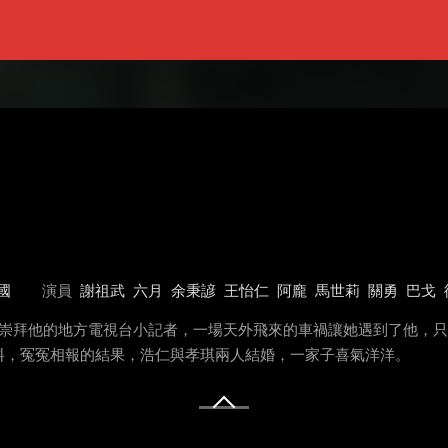
國
演員
謝祖武
六月
余秉諺
王怡仁
阿龐
馬世莉
關勇
巴戈
一直崇拜他的地方電視台小記者，一場天外飛來的車禍讓她遇到了他，
料，冤冤相報的結果，浩仁與孝琪兩人結婚，一家子喜氣洋洋。