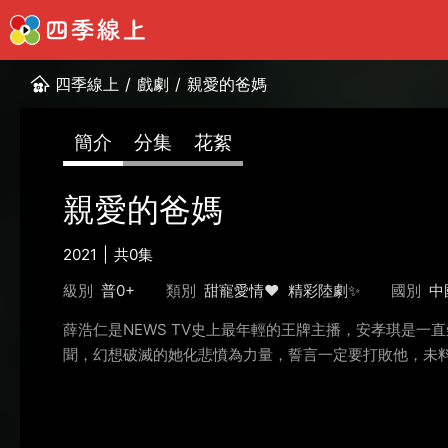
四季線上
/
戲劇
/
親愛的爸媽
簡介
分集
花絮
親愛的爸媽
2021
共0集
級別
普0+
類別
甜寵愛情❤️
精彩陸劇✨
國別
中
薛浩仁是NEWS TV史上最年輕的王牌主播，安孝琪是
聞，幻想破滅的她化悲憤為力量，誓言一定要打敗他，未