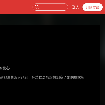
登入
訂購方案
徐愛心
只是她萬萬沒有想到，薛浩仁居然趁機剽竊了她的獨家新