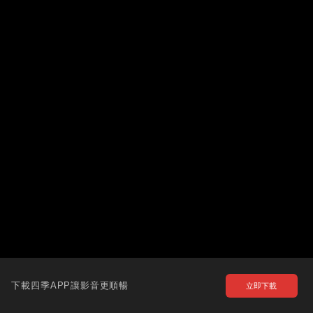
下載四季APP讓影音更順暢
立即下載