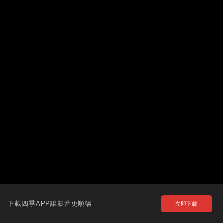
下載四季APP讓影音更順暢
立即下載