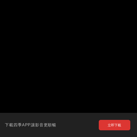
下載四季APP讓影音更順暢
立即下載