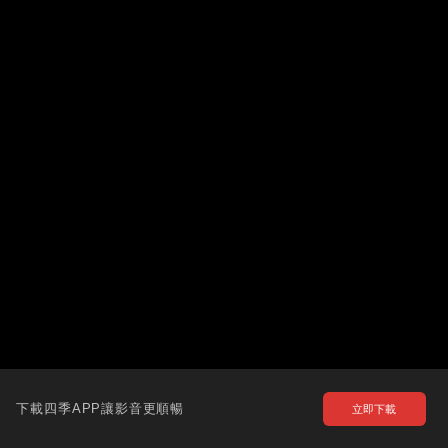
下載四季APP讓影音更順暢
立即下載