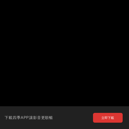
下載四季APP讓影音更順暢
立即下載