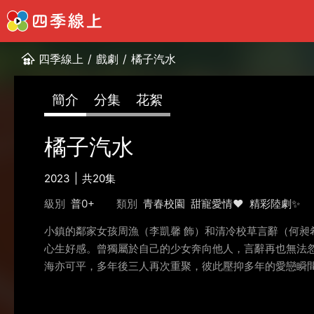
四季線上
/
戲劇
/
橘子汽水
簡介
分集
花絮
橘子汽水
2023
共20集
級別
普0+
類別
青春校園
甜寵愛情❤️
精彩陸劇✨
小鎮的鄰家女孩周漁（李凱馨 飾）和清冷校草言辭（何昶
心生好感。曾獨屬於自己的少女奔向他人，言辭再也無法忽
海亦可平，多年後三人再次重聚，彼此壓抑多年的愛戀瞬