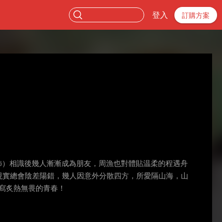
登入
訂購方案
飾）相識後幾人漸漸成為朋友，周漁也對體貼温柔的程遇舟
現實總會陰差陽錯，幾人因意外分散四方，所愛隔山海，山
寫炙熱無畏的青春！