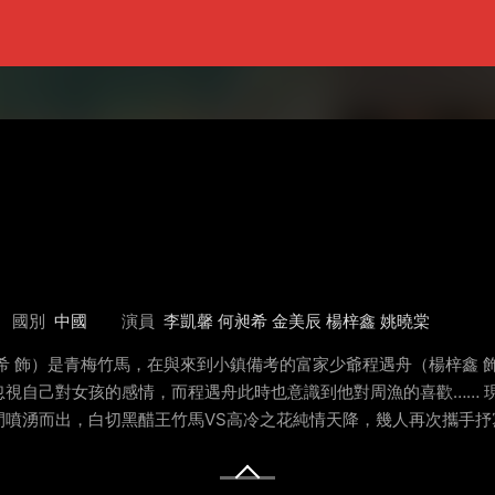
國別
中國
演員
李凱馨 何昶希 金美辰 楊梓鑫 姚曉棠
希 飾）是青梅竹馬，在與來到小鎮備考的富家少爺程遇舟（楊梓鑫 
視自己對女孩的感情，而程遇舟此時也意識到他對周漁的喜歡…… 
間噴湧而出，白切黑醋王竹馬VS高冷之花純情天降，幾人再次攜手抒