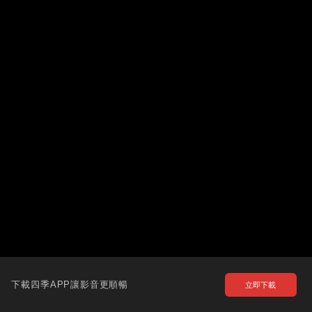
下載四季APP讓影音更順暢
立即下載