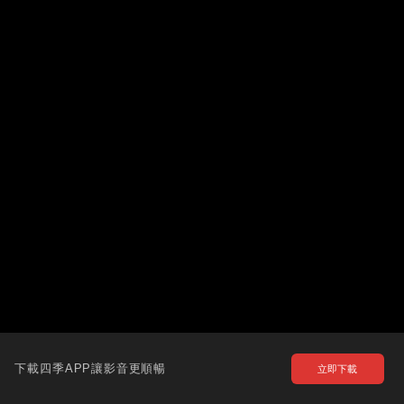
下載四季APP讓影音更順暢
立即下載