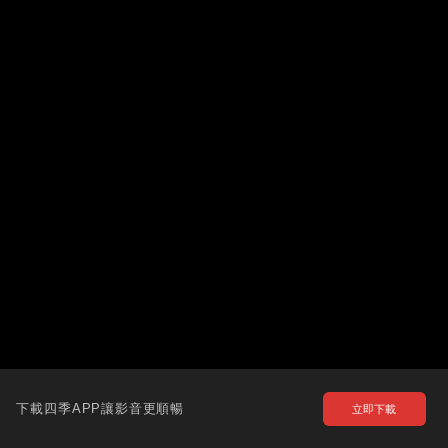
下載四季APP讓影音更順暢
立即下載