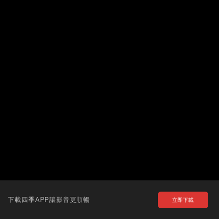
下載四季APP讓影音更順暢
立即下載