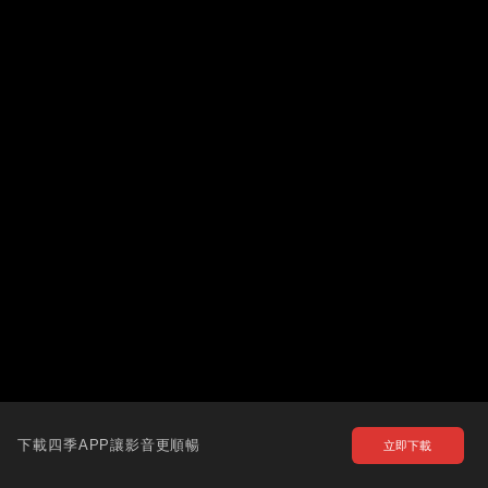
下載四季APP讓影音更順暢
立即下載