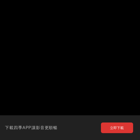
下載四季APP讓影音更順暢
立即下載