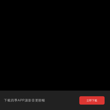
下載四季APP讓影音更順暢
立即下載