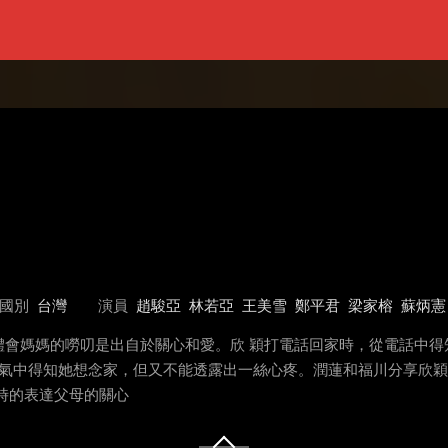
國別
台灣
演員
趙駿亞
林若亞
王美雪
鄭平君
梁家榕
蘇炳憲
體會媽媽的嘮叨是出自於關心和愛。欣 穎打電話回家時，從電話中得
口氣中得知她想念家，但又不能透露出一絲心疼。潤蓮和福川分享欣穎
時的表達父母的關心