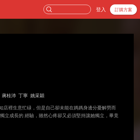
登入
訂購方案
蔣桂沛
丁寧
姚采穎
知店裡生意忙碌，但是自己卻未能在媽媽身邊分憂解勞而
獨立成長的 經驗，雖然心疼卻又必須堅持讓她獨立，畢竟