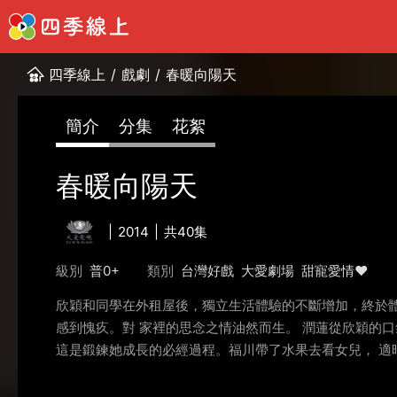
四季線上
/
戲劇
/
春暖向陽天
簡介
分集
花絮
春暖向陽天
2014
共40集
級別
普0+
類別
台灣好戲
大愛劇場
甜寵愛情❤️
欣穎和同學在外租屋後，獨立生活體驗的不斷增加，終於
感到愧疚。對 家裡的思念之情油然而生。 潤蓮從欣穎的
這是鍛鍊她成長的必經過程。福川帶了水果去看女兒， 適