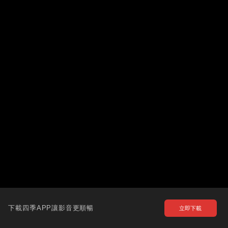
下載四季APP讓影音更順暢
立即下載