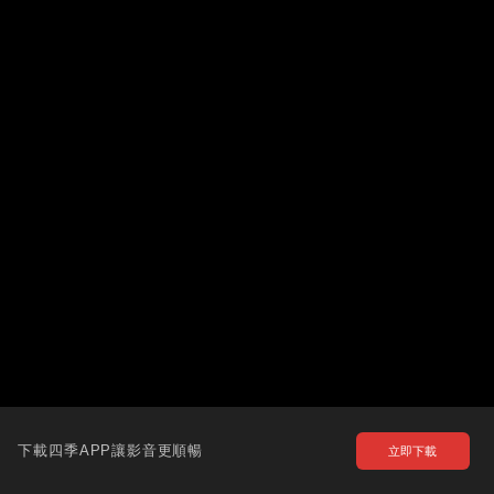
下載四季APP讓影音更順暢
立即下載