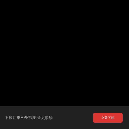
下載四季APP讓影音更順暢
立即下載