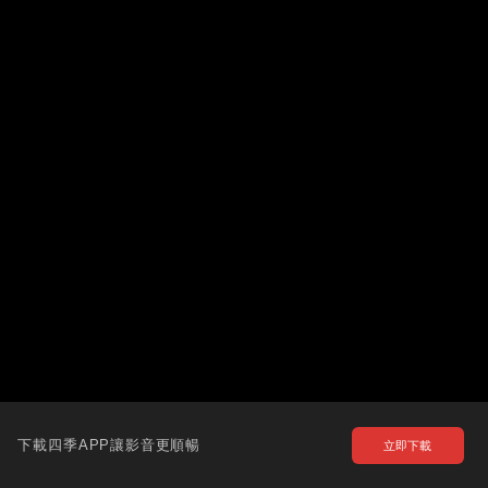
下載四季APP讓影音更順暢
立即下載