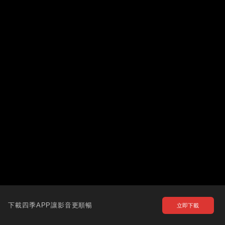
下載四季APP讓影音更順暢
立即下載