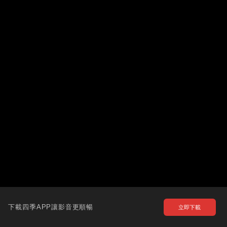
下載四季APP讓影音更順暢
立即下載