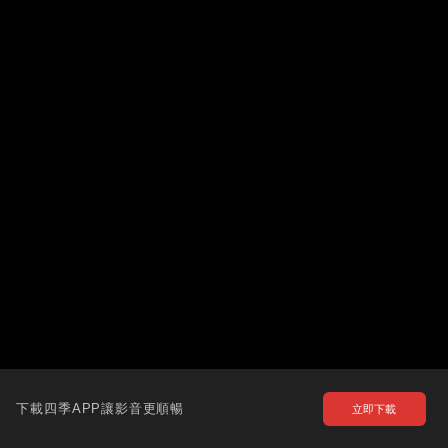
下載四季APP讓影音更順暢
立即下載