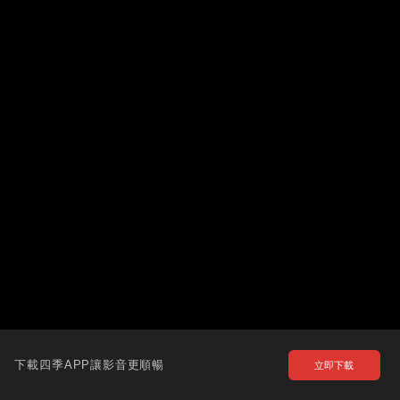
下載四季APP讓影音更順暢
立即下載