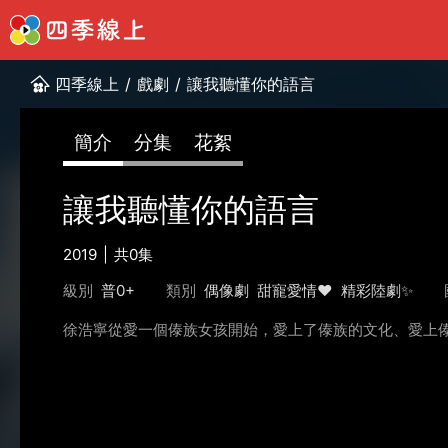
四季線上
/
戲劇
/
讓我聽懂你的語言
簡介
分集
花絮
讓我聽懂你的語言
2019
共0集
級別
普0+
類別
偶像劇
甜寵愛情❤️
精彩陸劇✨
徐浩寧從愛一個傣族女孩開始，愛上了傣族的文化、愛上