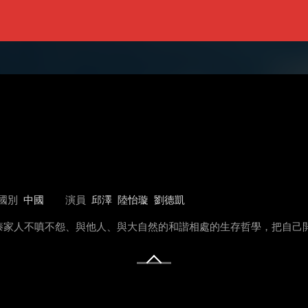
國別
中國
演員
邱澤
陸怡璇
劉德凱
傣家人不嗔不怨、與他人、與大自然的和諧相處的生存哲學，把自己