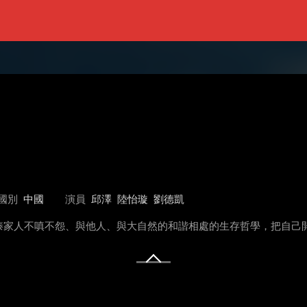
國別
中國
演員
邱澤
陸怡璇
劉德凱
傣家人不嗔不怨、與他人、與大自然的和諧相處的生存哲學，把自己