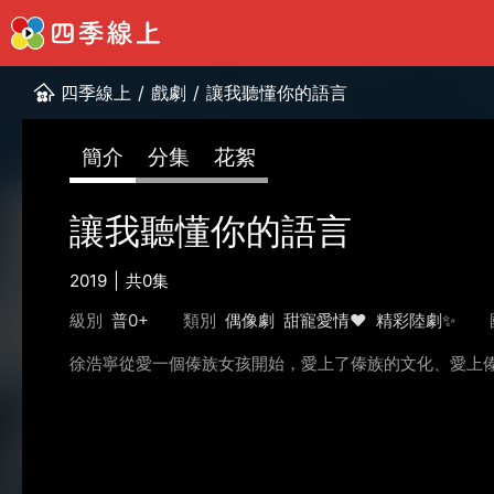
四季線上
/
戲劇
/
讓我聽懂你的語言
簡介
分集
花絮
讓我聽懂你的語言
2019
共0集
級別
普0+
類別
偶像劇
甜寵愛情❤️
精彩陸劇✨
徐浩寧從愛一個傣族女孩開始，愛上了傣族的文化、愛上