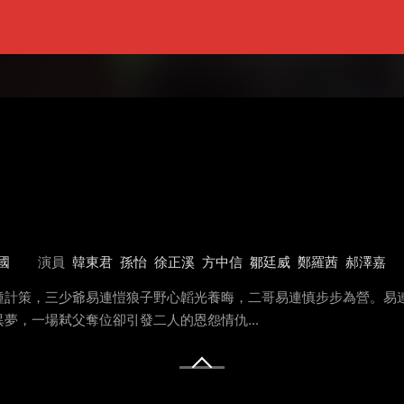
國
演員
韓東君
孫怡
徐正溪
方中信
鄒廷威
鄭羅茜
郝澤嘉
種計策，三少爺易連愷狼子野心韜光養晦，二哥易連慎步步為營。易
夢，一場弒父奪位卻引發二人的恩怨情仇...