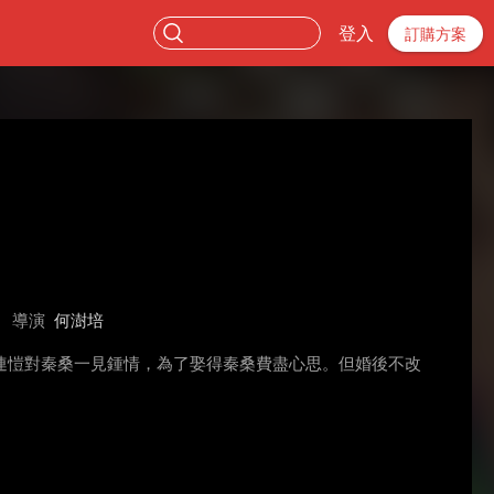
登入
訂購方案
導演
何澍培
連愷對秦桑一見鍾情，為了娶得秦桑費盡心思。但婚後不改