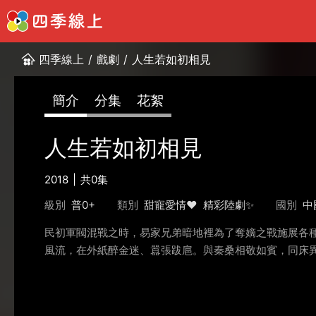
四季線上
/
戲劇
/
人生若如初相見
簡介
分集
花絮
人生若如初相見
2018
共0集
級別
普0+
類別
甜寵愛情❤️
精彩陸劇✨
國別
中
民初軍閥混戰之時，易家兄弟暗地裡為了奪嫡之戰施展各
風流，在外紙醉金迷、囂張跋扈。與秦桑相敬如賓，同床異