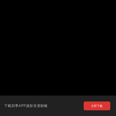
下載四季APP讓影音更順暢
立即下載