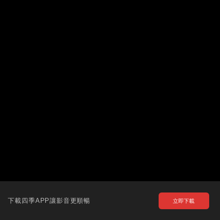
下載四季APP讓影音更順暢
立即下載