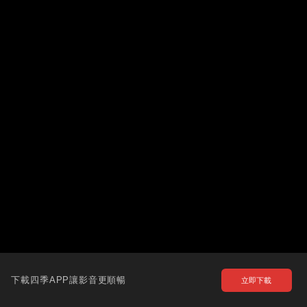
下載四季APP讓影音更順暢
立即下載