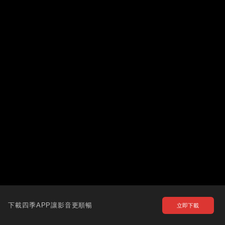
下載四季APP讓影音更順暢
立即下載