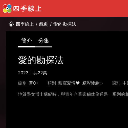
四季線上
/
戲劇
/
愛的勘探法
簡介
分集
愛的勘探法
2023
共22集
級別
普0+
類別
甜寵愛情❤️
精彩陸劇✨
國別
中
地質學女博士蘇紀時，與青年企業家穆休倫通過一系列的