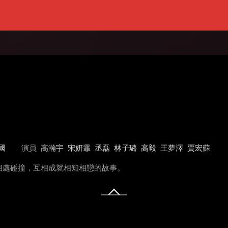
國
演員
高瀚宇
宋妍霏
丞磊
林子璐
高毅
王夢澤
賈宏蘇
相處碰撞，互相成就相知相戀的故事。