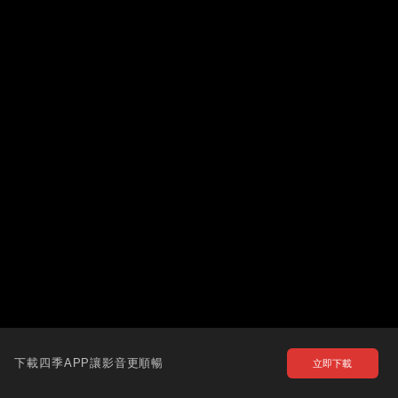
下載四季APP讓影音更順暢
立即下載