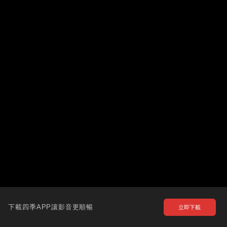
下載四季APP讓影音更順暢
立即下載